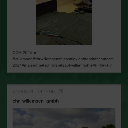
CCM 2024 🔥
#willemsen#chrwillemsen#claas#lexion#fendt#ccm#ccm
2024#maisernte#schroten#zapfwellenmühle#FF9#FF7
17.09.2024 – 14:44 Uhr
chr_willemsen_gmbh