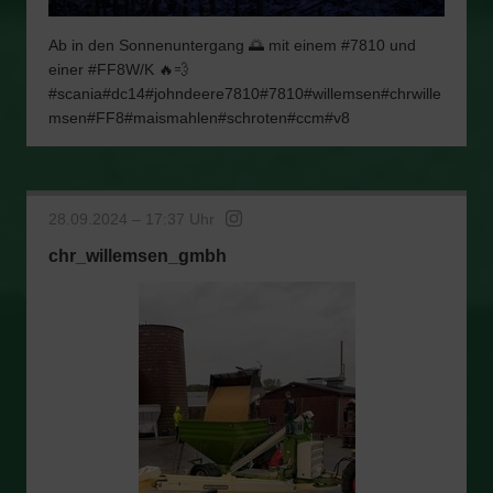
Ab in den Sonnenuntergang 🌅 mit einem #7810 und
einer #FF8W/K 🔥💨
#scania#dc14#johndeere7810#7810#willemsen#chrwille
msen#FF8#maismahlen#schroten#ccm#v8
28.09.2024 – 17:37 Uhr
chr_willemsen_gmbh