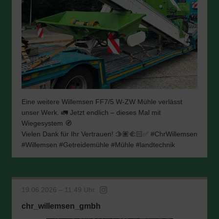
Eine weitere Willemsen FF7/5 W-ZW Mühle verlässt
unser Werk. 🚛 Jetzt endlich – dieses Mal mit
Wiegesystem 🧭
Vielen Dank für Ihr Vertrauen! 🫱🏽‍🫲🏻✅ #ChrWillemsen
#Willemsen #Getreidemühle #Mühle #landtechnik
19.06.2026 – 11:49 Uhr
chr_willemsen_gmbh