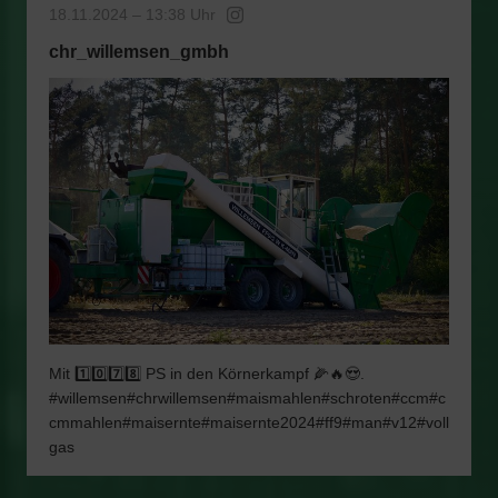
18.11.2024 – 13:38 Uhr
chr_willemsen_gmbh
Mit 1️⃣0️⃣7️⃣8️⃣ PS in den Körnerkampf 🌽🔥😍.
#willemsen#chrwillemsen#maismahlen#schroten#ccm#c
cmmahlen#maisernte#maisernte2024#ff9#man#v12#voll
gas