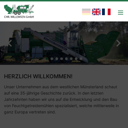
HERZLICH WILLKOMMEN!
Unser Unternehmen aus dem westlichen Münsterland schaut
auf eine 35-jährige Geschichte zurück. In den letzten
Jahrzehnten haben wir uns auf die Entwicklung und den Bau
von Feuchtgetreidemühlen spezialisiert, welche mittlerweile in
ganz Europa vertreten sind.