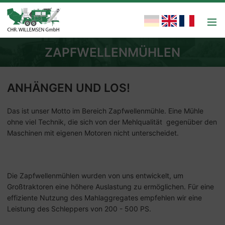
ZAPFWELLENMÜHLEN
ANHÄNGEN UND LOS!
Das ist unser Motto im Bereich Zapfwellenmühle. Eine Mühle
ohne viel Technik, die sich von der Mehlqualität gegenüber den
Maschinen mit eigenen Motoren nicht unterscheidet.
Die Zapfwellenmühlen wurden von uns entwickelt, um
Großtraktoren eine höhere Auslastung zu ermöglichen. Für eine
effiziente Nutzung des Mahlaggregates empfehlen wir eine
Leistung des Schleppers von 200 - 500 PS.