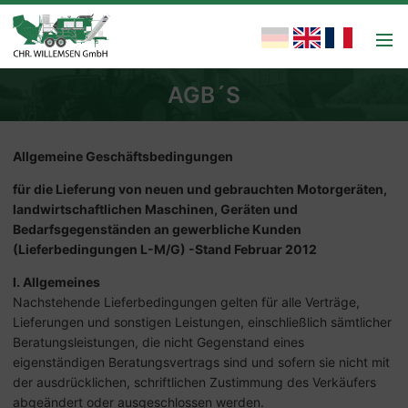
AGB´S
Allgemeine Geschäftsbedingungen
für die Lieferung von neuen und gebrauchten Motorgeräten,
landwirtschaftlichen Maschinen, Geräten und
Bedarfsgegenständen an gewerbliche Kunden
(Lieferbedingungen L-M/G) -Stand Februar 2012
I. Allgemeines
Nachstehende Lieferbedingungen gelten für alle Verträge,
Lieferungen und sonstigen Leistungen, einschließlich sämtlicher
Beratungsleistungen, die nicht Gegenstand eines
eigenständigen Beratungsvertrags sind und sofern sie nicht mit
der ausdrücklichen, schriftlichen Zustimmung des Verkäufers
abgeändert oder ausgeschlossen werden.