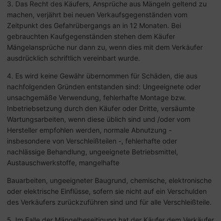
3. Das Recht des Käufers, Ansprüche aus Mängeln geltend zu
machen, verjährt bei neuen Verkaufsgegenständen vom
Zeitpunkt des Gefahrübergangs an in 12 Monaten. Bei
gebrauchten Kaufgegenständen stehen dem Käufer
Mängelansprüche nur dann zu, wenn dies mit dem Verkäufer
ausdrücklich schriftlich vereinbart wurde.
4. Es wird keine Gewähr übernommen für Schäden, die aus
nachfolgenden Gründen entstanden sind: Ungeeignete oder
unsachgemäße Verwendung, fehlerhafte Montage bzw.
Inbetriebsetzung durch den Käufer oder Dritte, versäumte
Wartungsarbeiten, wenn diese üblich sind und /oder vom
Hersteller empfohlen werden, normale Abnutzung -
insbesondere von Verschleißteilen -, fehlerhafte oder
nachlässige Behandlung, ungeeignete Betriebsmittel,
Austauschwerkstoffe, mangelhafte
Bauarbeiten, ungeeigneter Baugrund, chemische, elektronische
oder elektrische Einflüsse, sofern sie nicht auf ein Verschulden
des Verkäufers zurückzuführen sind und für alle Verschleißteile.
5. Im Falle der Mängelbeseitigung hat der Käufer dem Verkäufer