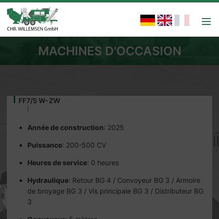
MACHINES D'OCCASION
FF7/5 W-ZW
Année de construction
: 2025
Puissance
: 200-500 CV
Heures de service
: 0 heures
Hydraulique
: Retour BG 4 / Convoyeur BG 3 / Armoire
de broyage BG 3 / Vis principale BG 3 / Distributeur BG
3