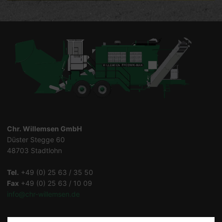
Chr. Willemsen GmbH
Düster Stegge 60
48703 Stadtlohn
Tel.
+49 (0) 25 63 / 35 50
Fax
+49 (0) 25 63 / 10 09
info@chr-willemsen.de
Datenschutz