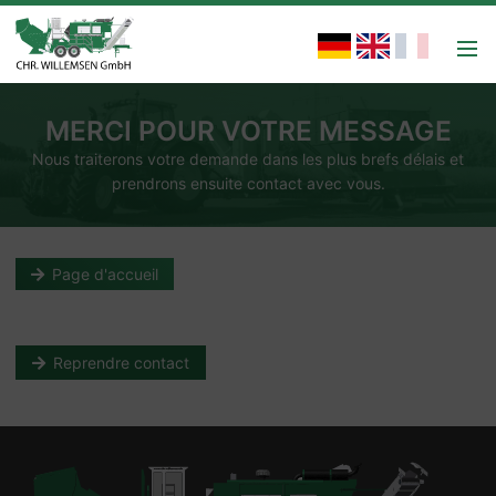
MERCI POUR VOTRE MESSAGE
Nous traiterons votre demande dans les plus brefs délais et
prendrons ensuite contact avec vous.
Page d'accueil
Reprendre contact